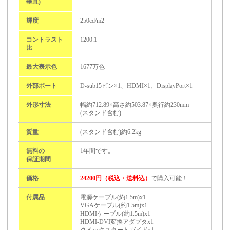
垂直)
輝度
250cd/m2
コントラスト
1200:1
比
最大表示色
1677万色
外部ポート
D-sub15ピン×1、HDMI×1、DisplayPort×1
外形寸法
幅約712.89×高さ約503.87×奥行約230mm
(スタンド含む)
質量
(スタンド含む)約6.2kg
無料の
1年間です。
保証期間
価格
24200円（税込・送料込）
で購入可能！
付属品
電源ケーブル(約1.5m)x1
VGAケーブル(約1.5m)x1
HDMIケーブル(約1.5m)x1
HDMI-DVI変換アダプタx1
クイックスタートガイドx1