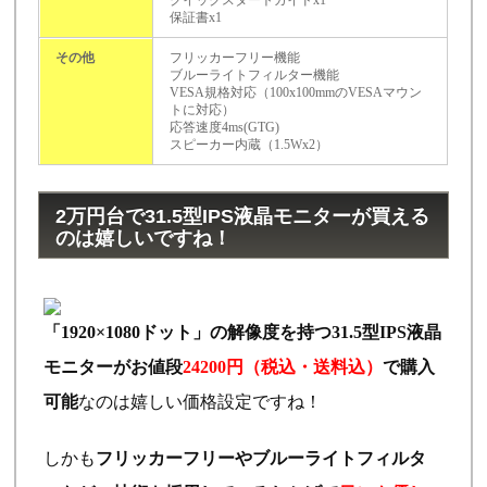
保証書x1
その他
フリッカーフリー機能
ブルーライトフィルター機能
VESA規格対応（100x100mmのVESAマウン
トに対応）
応答速度4ms(GTG)
スピーカー内蔵（1.5Wx2）
2万円台で31.5型IPS液晶モニターが買える
のは嬉しいですね！
「1920×1080ドット」の解像度を持つ31.5型IPS液晶
モニターがお値段
24200円（税込・送料込）
で購入
可能
なのは嬉しい価格設定ですね！
しかも
フリッカーフリーやブルーライトフィルタ