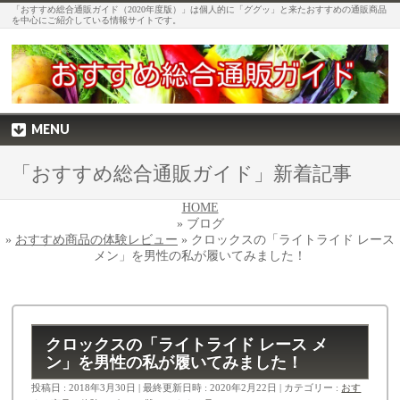
「おすすめ総合通販ガイド（2020年度版）」は個人的に「ググッ」と来たおすすめの通販商品
を中心にご紹介している情報サイトです。
MENU
「おすすめ総合通販ガイド」新着記事
HOME
» ブログ
»
おすすめ商品の体験レビュー
» クロックスの「ライトライド レース
メン」を男性の私が履いてみました！
クロックスの「ライトライド レース メ
ン」を男性の私が履いてみました！
投稿日 : 2018年3月30日
最終更新日時 : 2020年2月22日
カテゴリー :
おす