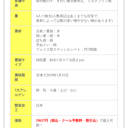
各種中
味付数の子、ずわい蟹甘酢和え、ミルクプリン他
身
量
4人×3食分(人数表記はあくまでも目安で、
食材によっては数の多い物や少ない物があります)
素材
主材／重箱：木
祝い箸：紙・木
ぽち袋：紙
手ぬぐい：綿
フェイス型ステンシルシート：PET樹脂
重箱サ
特段重：約42×28.5×7.5(高さ)cm
イズ
賞味期
冷凍で2019年1月31日
限
7大アレ
卵・乳・小麦・えび・かに
ルゲン
製造加
日本
工
価格
19637円（税込・クール手数料・割引込）
で購入可
能！