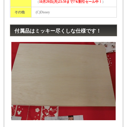
（
10月29日(月)23:59まで7％割引セール中！
）
その他
(C)Disney
付属品はミッキー尽くしな仕様です！