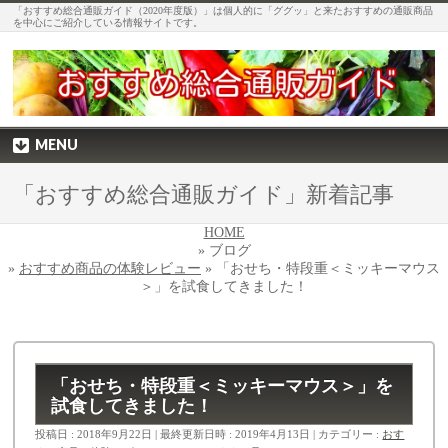
「おすすめ総合通販ガイド（2020年度版）」は個人的に「ググッ」と来たおすすめの通販商品
を中心にご紹介している情報サイトです。
MENU
「おすすめ総合通販ガイド」新着記事
HOME
» ブログ
»
おすすめ商品の体験レビュー
» 「おせち・特段重＜ミッキーマウス
＞」を試食してきました！
「おせち・特段重＜ミッキーマウス＞」を
試食してきました！
投稿日 : 2018年9月22日
最終更新日時 : 2019年4月13日
カテゴリー :
おす